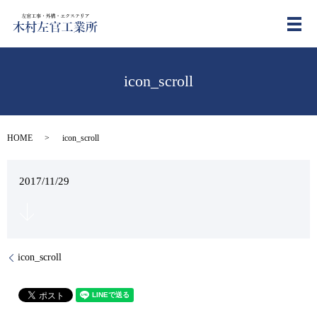
メ
icon_scroll
HOME
icon_scroll
2017/11/29
icon_scroll